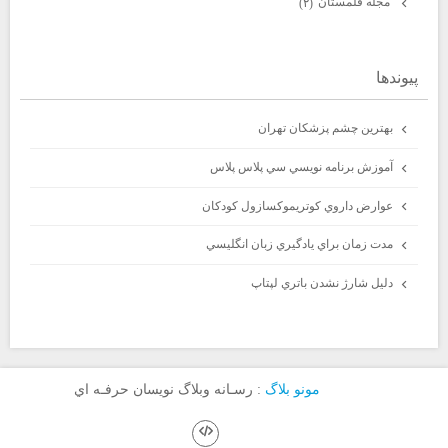
مجله قلمستان
(۲)
پيوندها
بهترين چشم پزشكان تهران
آموزش برنامه نويسي سي پلاس پلاس
عوارض داروي كوتريموكسازول كودكان
مدت زمان براي يادگيري زبان انگليسي
دليل شارژ نشدن باتري لپتاپ
مونو بلاگ
: رسـانه وبلاگ نويسان حرفـه اي