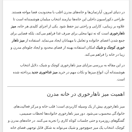
در دنیای امروز، آپارتمان‌ها و خانه‌های مدرن اغلب با محدودیت فضا مواجه هستند.
طراحی دکوراسیون داخلی این خانه‌ها نیازمند انتخاب مبلمان هوشمندانه است تا
علاوه بر زیبایی، کارایی و راحتی نیز حفظ شود. یکی از اجزای کلیدی هر خانه،
میز
ناهارخوری
است که نه تنها محلی برای صرف غذا فراهم می‌کند، بلکه فضایی برای
جمع شدن اعضای خانواده و تعامل با مهمانان ایجاد می‌نماید. استفاده از
میز ناهار
خوری کوچک و شیک
امکان استفاده بهینه از فضای محدود و ایجاد جلوه‌ای مدرن و
زیبا در خانه را فراهم می‌کند.
در این مقاله به بررسی مزایای میز ناهارخوری کوچک و شیک، دلایل انتخاب
هوشمندانه آن، انواع میزها و نکات مهم در خرید
میز غذاخوری جدید
پرداخته شده
است.
اهمیت میز ناهارخوری در خانه مدرن
میز ناهارخوری بیش از یک وسیله کاربردی است؛ قلب خانه و مرکز فعالیت‌های
خانوادگی محسوب می‌شود. دور میز ناهارخوری خانواده‌ها لحظات صمیمی،
گفتگوهای روزمره و حتی جلسات کوتاه کاری را تجربه می‌کنند. در خانه‌های مدرن و
کوچک، انتخاب یک میز جمع‌وجور و شیک می‌تواند به شکل قابل توجهی فضای خانه